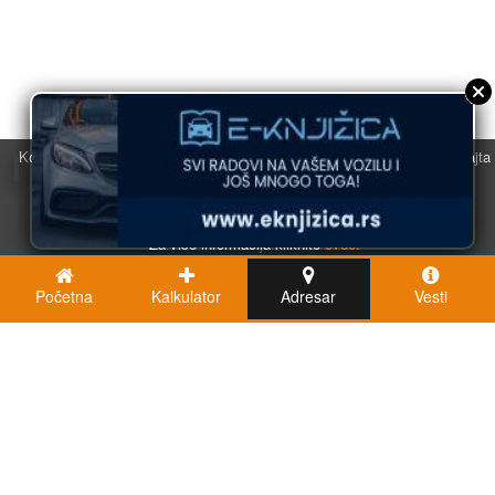
Koristimo kolačiće u svrhu boljeg korisničkog iskustva. Korišćenjem sajta
saglasni ste sa njihovom upotrebom.
U redu
Za više informacija kliknite
ovde.
Početna
Kalkulator
Adresar
Vesti