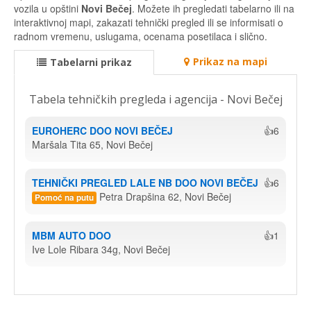
vozila u opštini
Novi Bečej
. Možete ih pregledati tabelarno ili na
interaktivnoj mapi, zakazati tehnički pregled ili se informisati o
radnom vremenu, uslugama, ocenama posetilaca i slično.
Prikaz na mapi
Tabelarni prikaz
Tabela tehničkih pregleda i agencija - Novi Bečej
EUROHERC DOO NOVI BEČEJ
👍6
Maršala Tita 65, Novi Bečej
TEHNIČKI PREGLED LALE NB DOO NOVI BEČEJ
👍6
Petra Drapšina 62, Novi Bečej
Pomoć na putu
MBM AUTO DOO
👍1
Ive Lole Ribara 34g, Novi Bečej