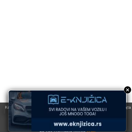
Koristimo kolačiće u svrhu boljeg korisničkog iskustva. Korišćenjem sajta
saglasni ste sa njihovom upotrebom.
U redu
Za više informacija kliknite
ovde.