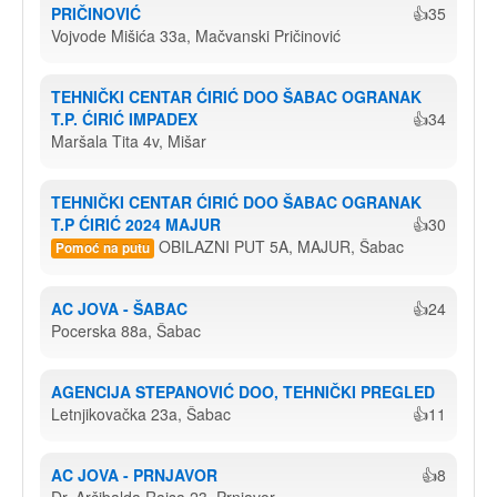
PRIČINOVIĆ
👍35
Vojvode Mišića 33a, Mačvanski Pričinović
TEHNIČKI CENTAR ĆIRIĆ DOO ŠABAC OGRANAK 
T.P. ĆIRIĆ IMPADEX
👍34
Maršala Tita 4v, Mišar
TEHNIČKI CENTAR ĆIRIĆ DOO ŠABAC OGRANAK 
T.P ĆIRIĆ 2024 MAJUR
👍30
OBILAZNI PUT 5A, MAJUR, Šabac
Pomoć na putu
AC JOVA - ŠABAC
👍24
Pocerska 88a, Šabac
AGENCIJA STEPANOVIĆ DOO, TEHNIČKI PREGLED
Letnjikovačka 23a, Šabac
👍11
AC JOVA - PRNJAVOR
👍8