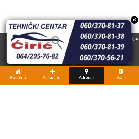
Koristimo kolačiće u svrhu boljeg korisničkog iskustva. Korišćenjem sajta
saglasni ste sa njihovom upotrebom.
U redu
Za više informacija kliknite
ovde.
Početna
Kalkulator
Adresar
Vesti