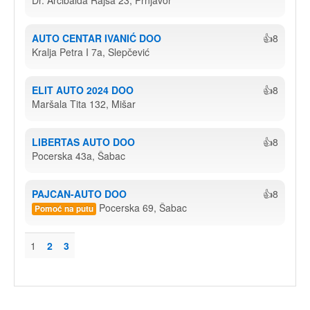
Dr. Arčibalda Rajsa 23, Prnjavor
AUTO CENTAR IVANIĆ DOO
👍8
Kralja Petra I 7a, Slepčević
ELIT AUTO 2024 DOO
👍8
Maršala Tita 132, Mišar
LIBERTAS AUTO DOO
👍8
Pocerska 43a, Šabac
PAJCAN-AUTO DOO
👍8
Pocerska 69, Šabac
Pomoć na putu
1
2
3