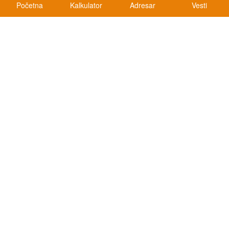
Početna
Kalkulator
Adresar
Vesti
Kalkulatori
Kalkulator registracije