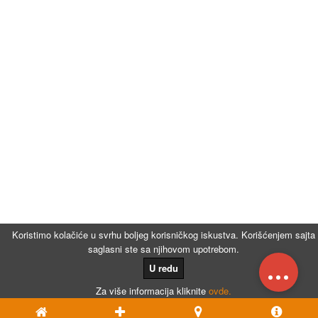
Koristimo kolačiće u svrhu boljeg korisničkog iskustva. Korišćenjem sajta
saglasni ste sa njihovom upotrebom.
...
U redu
Za više informacija kliknite
ovde.