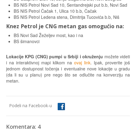
BS NIS Petrol Novi Sad 10, Sentandrejski put b.b, Novi Sad
BS NIS Petrol Čačak 1, Ulica 10 b.b, Čačak
BS NIS Petrol Ledena stena, Dimitrija Tucovića b.b, Niš
Knez Petrol je CNG metan gas omogućio na:
BS Novi Sad Žeželjev most, kao i na
BS šimanovci
Lokacije KPG (CNG) pumpi u Srbiji i okruženju
možete videti
i na interaktivnoj mapi klikom na
ovaj link
. Ipak, proverite još
jednom dostupnost točenja i eventualne nove lokacije u gradu
(da li su u planu) pre nego što se odlučite na konverziju na
metan.
Podeli na Facebook-u
Komentara: 4