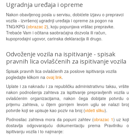
Ugradnja uređaja i opreme
Nakon obavljenog posla u servisu, dobićete izjavu o prepravci
vozila - izvršenoj ugradnji uređaja i opreme za pogon na
TNG/KPG (
obrazac 2
), koju popunjava vršilac prepravke.
Trebaće Vam i očitana saobraćajna dozvola ili račun,
kupoprodajni ugovor, carinska deklaracija ili drugo.
Odvoženje vozila na ispitivanje - spisak
pravnih lica ovlašćenih za ispitivanje vozila
Spisak pravnih lica ovlašćenih za poslove ispitivanja vozila
pogledajte klikom na
ovaj link
.
Uplate i za naknadu i za republičku administrativnu taksu, vršite
nakon podnošenja zahteva za ispitivanje prepravljenih vozila u
ovlašćenim organizacijama, nakon čega dobijate potvrdu o
prijemu zahteva, u čijem gornjem levom uglu se nalazi broj
potvrde koji se upisuje kao poziv na broj (
videti sliku
).
Podnosilac zahteva mora da popuni zahtev (
obrazac 1
) uz koji
dostavlja odgovarajuću dokumentaciju prema Pravilniku o
ispitivanju vozila i to najmanje: