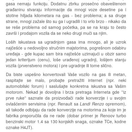
gasa nemaju funkciju. Dodatnu zbrku prosečno obaveštenom
građaninu stvaraju informacije da mnogi voze desetine pa i
stotine hiljada kilometara na gas - bez problema; a sa druge
strane, mnogi zažale što su ga i ugradili i to vrlo brzo - nikako da
se reše problema od samog početka, pa se na kraju to često
završi i prodajom vozila da se neko drugi muči sa njim.
Loših iskustava sa ugradnjom gasa ima mnogo, ali je uzrok
najčešće u nedovoljno stručnim majstorima, pogrešnom odabiru
uređaja - gde kupac sam bira najčešće uzimajući u obzir samo
jedan kriterijum (cenu), loše urađenoj ugradnji, lošijem stanju
vozila (prvenstveno motora) i pre ugradnje ili tome slično.
Da biste uspešno konvertovali Vaše vozilo na gas ili metan,
raspitajte se malo, probajte pretražiti internet (npr. neki
automobilski forum) i saslušajte konkretna iskustva sa Vašim
motorom. Nekad je dovoljna i brza pretraga Interneta gde ''iz
prve ruke'' saznate da proizvođači rade konverzije i u svojim
ovlašćenim servisima (npr. Renault sa
Landi Renzo
opremom),
ali takođe odbijaju da rade konverzije na motorima za koje im je
fabrika preporučila da ne rade (dobar primer je Renoov turbo
benzinski motor 1.4 sa 130 konjskih snaga, oznake TCe, kodne
oznake H4JT).