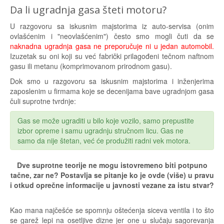
Da li ugradnja gasa šteti motoru?
U razgovoru sa iskusnim majstorima iz auto-servisa (onim
ovlašćenim i "neovlašćenim") često smo mogli čuti da se
naknadna
ugradnja gasa
ne preporučuje ni u jedan automobil.
Izuzetak su oni
koji su već fabrički prilagođeni tečnom naftnom
gasu ili metanu (komprimovanom prirodnom gasu).
Dok smo u razgovoru sa iskusnim majstorima i inženjerima
zaposlenim u firmama koje se decenijama bave ugradnjom gasa
čuli
suprotne tvrdnje:
Gas se može ugraditi u bilo koje vozilo, samo prepustite
izbor opreme i samu ugradnju stručnom licu. Gas ne
samo da nije štetan, već će produžiti radni vek motora.
Dve suprotne teorije ne mogu istovremeno biti potpuno
tačne, zar ne? Postavlja se pitanje ko je ovde (više) u pravu
i otkud oprečne informacije u javnosti vezane za istu stvar?
Kao mana najčešće se spomnju oštećenja siceva ventila i to što
se garež lepi na osetljive dizne jer one u slučaju sagorevanja