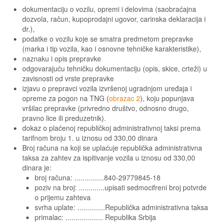
dokumentaciju o vozilu, opremi i delovima (saobraćajna
dozvola, račun, kupoprodajni ugovor, carinska deklaracija i
dr.),
podatke o vozilu koje se smatra predmetom prepravke
(marka i tip vozila, kao i osnovne tehničke karakteristike),
naznaku i opis prepravke
odgovarajuću tehničku dokumentaciju (opis, skice, crteži) u
zavisnosti od vrste prepravke
izjavu o prepravci vozila izvršenoj ugradnjom uređaja i
opreme za pogon na TNG (
obrazac 2
), koju popunjava
vršilac prepravke (privredno društvo, odnosno drugo,
pravno lice ili preduzetnik).
dokaz o plaćenoj republičkoj administrativnoj taksi prema
tarifnom broju 1. u iznosu od 330,00 dinara
Broj računa na koji se uplaćuje republička administrativna
taksa za zahtev za ispitivanje vozila u iznosu od 330,00
dinara je:
broj računa: ...............840-29779845-18
poziv na broj: .............upisati sedmocifreni broj potvrde
o prijemu zahteva
svrha uplate: ..............Republička administrativna taksa
primalac: ................... Republika Srbija