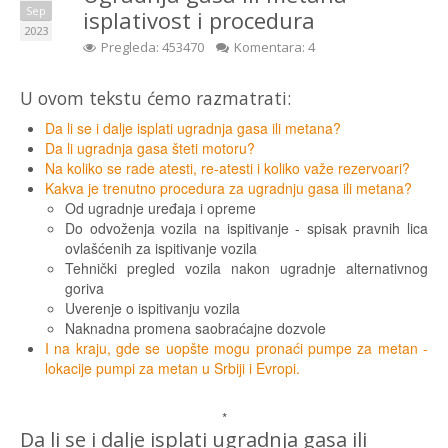
Sep
isplativost i procedura
2023
Pregleda: 453470
Komentara: 4
U ovom tekstu ćemo razmatrati:
Da li se i dalje isplati ugradnja gasa ili metana?
Da li ugradnja gasa šteti motoru?
Na koliko se rade atesti, re-atesti i koliko važe rezervoari?
Kakva je trenutno procedura za ugradnju gasa ili metana?
Od ugradnje uređaja i opreme
Do odvoženja vozila na ispitivanje - spisak pravnih lica
ovlašćenih za ispitivanje vozila
Tehnički pregled vozila nakon ugradnje alternativnog
goriva
Uverenje o ispitivanju vozila
Naknadna promena saobraćajne dozvole
I na kraju, gde se uopšte mogu pronaći pumpe za metan -
lokacije pumpi za metan u Srbiji i Evropi.
*
Da li se i dalje isplati ugradnja gasa ili