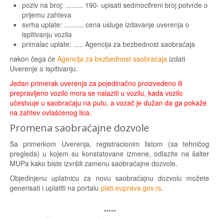
poziv na broj: ......... 190- upisati sedmocifreni broj potvrde o
prijemu zahteva
svrha uplate: .......... cena usluge izdavanje uverenja o
ispitivanju vozila
primalac uplate: ..... Agencija za bezbednost saobraćaja
nakon čega će
Agencija za bezbednost saobraćaja
izdati
Uverenje o ispitivanju.
Jedan primerak uverenja za pojedinačno proizvedeno ili
prepravljeno vozilo mora se nalaziti u vozilu, kada vozilo
učestvuje u saobraćaju na putu, a vozač je dužan da ga pokaže
na zahtev ovlašćenog lica.
Promena saobraćajne dozvole
Sa primerkom Uverenja, registracionim listom (sa tehničog
pregleda) u kojem su konstatovane izmene, odlazite na šalter
MUPa kako biste izvršili zamenu saobraćajne dozvole.
Objedinjenu uplatnicu za novu saobraćajnu dozvolu možete
generisati i uplatiti na portalu
plati.euprava.gov.rs
.
*****