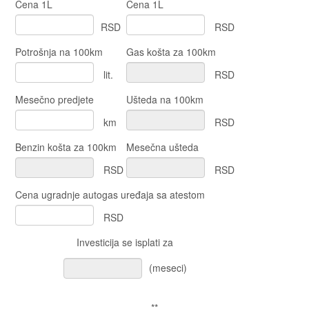
Cena 1L
Cena 1L
RSD
RSD
Potrošnja na 100km
Gas košta za 100km
lit.
RSD
Mesečno predjete
Ušteda na 100km
km
RSD
Benzin košta za 100km
Mesečna ušteda
RSD
RSD
Cena ugradnje autogas uređaja sa atestom
RSD
Investicija se isplati za
(meseci)
**