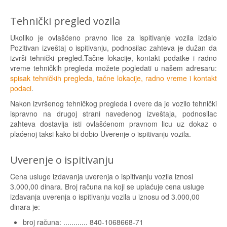
Tehnički pregled vozila
Ukoliko je ovlašćeno pravno lice za ispitivanje vozila izdalo
Pozitivan izveštaj o ispitivanju, podnosilac zahteva je dužan da
izvrši tehnički pregled.Tačne lokacije, kontakt podatke i radno
vreme tehničkih pregleda možete pogledati u našem adresaru:
spisak tehničkih pregleda, tačne lokacije, radno vreme i kontakt
podaci
.
Nakon izvršenog tehničkog pregleda i overe da je vozilo tehnički
ispravno na drugoj strani navedenog izveštaja, podnosilac
zahteva dostavlja isti ovlašćenom pravnom licu uz dokaz o
plaćenoj taksi kako bi dobio Uverenje o ispitivanju vozila.
Uverenje o ispitivanju
Cena usluge izdavanja uverenja o ispitivanju vozila iznosi
3.000,00 dinara. Broj računa na koji se uplaćuje cena usluge
izdavanja uverenja o ispitivanju vozila u iznosu od 3.000,00
dinara je:
broj računa: ............ 840-1068668-71