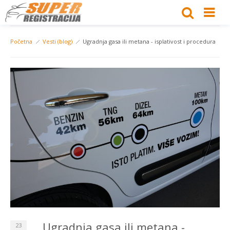
Početna
Vesti (blog)
Ugradnja gasa ili metana - isplativost i procedura
Ugradnja gasa ili metana -
23