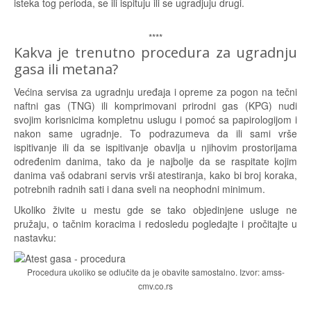
isteka tog perioda, se ili ispituju ili se ugradjuju drugi.
****
Kakva je trenutno procedura za ugradnju
gasa ili metana?
Većina servisa za ugradnju uređaja i opreme za pogon na tečni
naftni gas (TNG) ili komprimovani prirodni gas (KPG) nudi
svojim korisnicima kompletnu uslugu i pomoć sa papirologijom i
nakon same ugradnje. To podrazumeva da ili sami vrše
ispitivanje ili da se ispitivanje obavlja u njihovim prostorijama
određenim danima, tako da je najbolje da se raspitate kojim
danima vaš odabrani servis vrši atestiranja, kako bi broj koraka,
potrebnih radnih sati i dana sveli na neophodni minimum.
Ukoliko živite u mestu gde se tako objedinjene usluge ne
pružaju, o tačnim koracima i redosledu pogledajte i pročitajte u
nastavku:
Procedura ukoliko se odlučite da je obavite samostalno. Izvor: amss-
cmv.co.rs