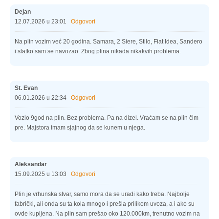
Dejan
12.07.2026 u 23:01
Odgovori
Na plin vozim već 20 godina. Samara, 2 Siere, Stilo, Fiat Idea, Sandero
i slatko sam se navozao. Zbog plina nikada nikakvih problema.
St. Evan
06.01.2026 u 22:34
Odgovori
Vozio 9god na plin. Bez problema. Pa na dizel. Vraćam se na plin čim
pre. Majstora imam sjajnog da se kunem u njega.
Aleksandar
15.09.2025 u 13:03
Odgovori
Plin je vrhunska stvar, samo mora da se uradi kako treba. Najbolje
fabrički, ali onda su ta kola mnogo i prešla prilikom uvoza, a i ako su
ovde kupljena. Na plin sam prešao oko 120.000km, trenutno vozim na