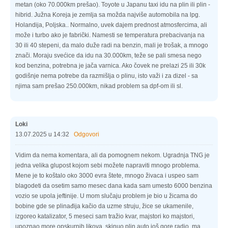
metan (oko 70.000km prešao). Toyote u Japanu taxi idu na plin ili plin -
hibrid. Južna Koreja je zemlja sa možda najviše automobila na lpg.
Holandija, Poljska.. Normalno, uvek dajem prednost atmosfercima, ali
može i turbo ako je fabrički. Namesti se temperatura prebacivanja na
30 ili 40 stepeni, da malo duže radi na benzin, mali je trošak, a mnogo
znači. Moraju svećice da idu na 30.000km, teže se pali smesa nego
kod benzina, potrebna je jača varnica. Ako čovek ne prelazi 25 ili 30k
godišnje nema potrebe da razmišlja o plinu, isto važi i za dizel - sa
njima sam prešao 250.000km, nikad problem sa dpf-om ili sl.
Loki
13.07.2025 u 14:32
Odgovori
Vidim da nema komentara, ali da pomognem nekom. Ugradnja TNG je
jedna velika glupost kojom sebi možete napraviti mnogo problema.
Mene je to koštalo oko 3000 evra štete, mnogo živaca i uspeo sam
blagodeti da osetim samo mesec dana kada sam umesto 6000 benzina
vozio se upola jeftinije. U mom slučaju problem je bio u žicama do
bobine gde se plinađija kačio da uzme struju, žice se ukamenile,
izgoreo katalizator, 5 meseci sam tražio kvar, majstori ko majstori,
upoznao more opskurnih likova, skinuo plin auto još gore radio, ma