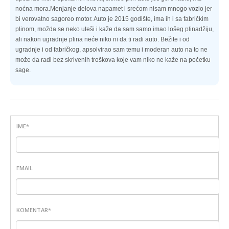
noćna mora.Menjanje delova napamet i srećom nisam mnogo vozio jer
bi verovatno sagoreo motor. Auto je 2015 godište, ima ih i sa fabričkim
plinom, možda se neko uteši i kaže da sam samo imao lošeg plinadžiju,
ali nakon ugradnje plina neće niko ni da ti radi auto. Bežite i od
ugradnje i od fabričkog, apsolvirao sam temu i moderan auto na to ne
može da radi bez skrivenih troškova koje vam niko ne kaže na početku
sage.
IME
*
EMAIL
KOMENTAR
*