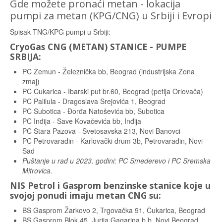
Gde možete pronaći metan - lokacija
pumpi za metan (KPG/CNG) u Srbiji i Evropi
Spisak TNG/KPG pumpi u Srbiji:
CryoGas CNG (METAN) STANICE - PUMPE
SRBIJA:
PC Zemun - Železnička bb, Beograd (industrijska Zona
zmaj)
PC Čukarica - Ibarski put br.60, Beograd (petlja Orlovača)
PC Palilula - Dragoslava Srejovića 1, Beograd
PC Subotica - Đorđa Natoševića bb, Subotica
PC Inđija - Save Kovačevića bb, Inđija
PC Stara Pazova - Svetosavska 213, Novi Banovci
PC Petrovaradin - Karlovački drum 3b, Petrovaradin, Novi
Sad
Puštanje u rad u 2023. godini: PC Smederevo i PC Sremska
Mitrovica.
NIS Petrol i Gasprom benzinske stanice koje u
svojoj ponudi imaju metan CNG su:
BS Gasprom Žarkovo 2, Trgovačka 91, Čukarica, Beograd
BS Gasprom Blok 45, Jurija Gagarina b.b, Novi Beograd