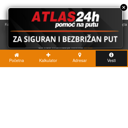
Koristimo kolačiće u svrhu boljeg korisničkog iskustva. Korišćenjem sajta
saglasni ste sa njihovom upotrebom.
U redu
Za više informacija kliknite
ovde.
Početna
Kalkulator
Adresar
Vesti