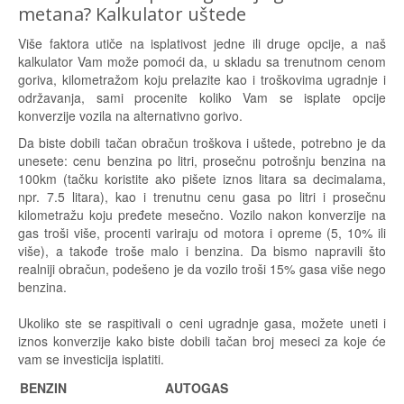
metana? Kalkulator uštede
Više faktora utiče na isplativost jedne ili druge opcije, a naš
kalkulator Vam može pomoći da, u skladu sa trenutnom cenom
goriva, kilometražom koju prelazite kao i troškovima ugradnje i
održavanja, sami procenite koliko Vam se isplate opcije
konverzije vozila na alternativno gorivo.
Da biste dobili tačan obračun troškova i uštede, potrebno je da
unesete: cenu benzina po litri, prosečnu potrošnju benzina na
100km (tačku koristite ako pišete iznos litara sa decimalama,
npr. 7.5 litara), kao i trenutnu cenu gasa po litri i prosečnu
kilometražu koju pređete mesečno. Vozilo nakon konverzije na
gas troši više, procenti variraju od motora i opreme (5, 10% ili
više), a takođe troše malo i benzina. Da bismo napravili što
realniji obračun, podešeno je da vozilo troši 15% gasa više nego
benzina.
Ukoliko ste se raspitivali o ceni ugradnje gasa, možete uneti i
iznos konverzije kako biste dobili tačan broj meseci za koje će
vam se investicija isplatiti.
BENZIN
AUTOGAS