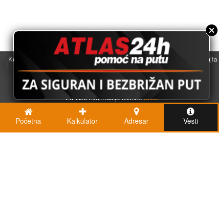
Koristimo kolačiće u svrhu boljeg korisničkog iskustva. Korišćenjem sajta
saglasni ste sa njihovom upotrebom.
U redu
Za više informacija kliknite
ovde.
Početna
Kalkulator
Adresar
Vesti