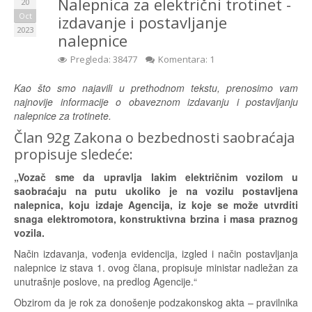
Nalepnica za električni trotinet -
20
Oct
izdavanje i postavljanje
2023
nalepnice
Pregleda: 38477
Komentara: 1
Kao što smo najavili u prethodnom tekstu, prenosimo vam
najnovije informacije o obaveznom izdavanju i postavljanju
nalepnice za trotinete.
Član 92g Zakona o bezbednosti saobraćaja
propisuje sledeće:
„Vozač sme da upravlja lakim električnim vozilom u
saobraćaju na putu ukoliko je na vozilu postavljena
nalepnica, koju izdaje Agencija, iz koje se može utvrditi
snaga elektromotora, konstruktivna brzina i masa praznog
vozila.
Način izdavanja, vođenja evidencija, izgled i način postavljanja
nalepnice iz stava 1. ovog člana, propisuje ministar nadležan za
unutrašnje poslove, na predlog Agencije.“
Obzirom da je rok za donošenje podzakonskog akta – pravilnika