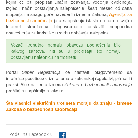
kojim će biti propisan „način izdavanja, vođenja evidencija,
izgled i način postavljanja nalepnice“
6 (šest) meseci
od dana
stupanja na snagu gore navedenih izmena Zakona,
Agencija za
bezbednost saobraćaja
je u saopštenju istakla da će na svojim
internet stranicama blagovremeno postaviti neophodna
obaveštenja za korisnike u svrhu dobijanja nalepnica.
Vozači trenutno nemaju obavezu podnošenja bilo
kakvog zahteva, niti su u prekršaju što nemaju
postavljenu nalepnicu na trotinetu.
Portal
Super Registracija
će nastaviti blagovremeno da
informiše posetioce o izmenama u zakonskoj regulativi, primeni i
praksi. Više na temu izmena
Zakona o bezbednosti saobraćaja
pročitajte u opširnijem tekstu:
Šta vlasnici električnih trotineta moraju da znaju - izmene
Zakona o bezbednosti saobraćaja
Podeli na Facebook-u