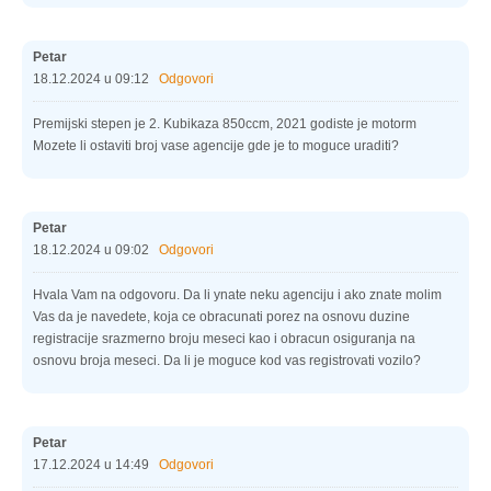
Petar
18.12.2024 u 09:12
Odgovori
Premijski stepen je 2. Kubikaza 850ccm, 2021 godiste je motorm
Mozete li ostaviti broj vase agencije gde je to moguce uraditi?
Petar
18.12.2024 u 09:02
Odgovori
Hvala Vam na odgovoru. Da li ynate neku agenciju i ako znate molim
Vas da je navedete, koja ce obracunati porez na osnovu duzine
registracije srazmerno broju meseci kao i obracun osiguranja na
osnovu broja meseci. Da li je moguce kod vas registrovati vozilo?
Petar
17.12.2024 u 14:49
Odgovori