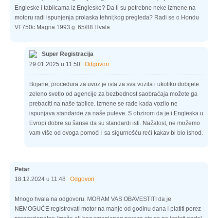
Engleske i tablicama iz Engleske? Da li su potrebne neke izmene na
motoru radi ispunjenja prolaska tehni;kog pregleda? Radi se o Hondu
VF750c Magna 1993.g. 65/88.Hvala
Super Registracija
29.01.2025 u 11:50
Odgovori
Bojane, procedura za uvoz je ista za sva vozila i ukoliko dobijete
zeleno svetlo od agencije za bezbednost saobraćaja možete ga
prebaciti na naše tablice. Izmene se rade kada vozilo ne
ispunjava standarde za naše puteve. S obzirom da je i Engleska u
Evropi dobre su šanse da su standardi isti. Nažalost, ne možemo
vam više od ovoga pomoći i sa sigurnošću reći kakav bi bio ishod.
Petar
18.12.2024 u 11:48
Odgovori
Mnogo hvala na odgovoru. MORAM VAS OBAVESTITI da je
NEMOGUĆE registrovati motor na manje od godinu dana i platiti porez