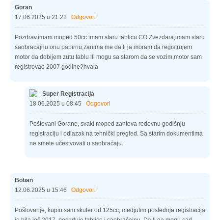
Goran
17.06.2025 u 21:22
Odgovori
Pozdrav,imam moped 50cc imam staru tablicu CO Zvezdara,imam staru
saobracajnu onu papirnu,zanima me da li ja moram da registrujem
motor da dobijem zutu tablu ili mogu sa starom da se vozim,motor sam
registrovao 2007 godine?hvala
Super Registracija
18.06.2025 u 08:45
Odgovori
Poštovani Gorane, svaki moped zahteva redovnu godišnju
registraciju i odlazak na tehnički pregled. Sa starim dokumentima
ne smete učestvovati u saobraćaju.
Boban
12.06.2025 u 15:46
Odgovori
Poštovanje, kupio sam skuter od 125cc, medjutim poslednja registracija