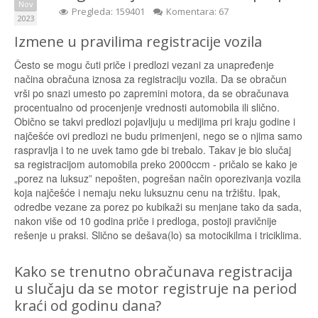
Nov
Pregleda: 159401
Komentara: 67
2023
Izmene u pravilima registracije vozila
Često se mogu čuti priče i predlozi vezani za unapređenje
načina obračuna iznosa za registraciju vozila. Da se obračun
vrši po snazi umesto po zapremini motora, da se obračunava
procentualno od procenjenje vrednosti automobila ili slično.
Obično se takvi predlozi pojavljuju u medijima pri kraju godine i
najčešće ovi predlozi ne budu primenjeni, nego se o njima samo
raspravlja i to ne uvek tamo gde bi trebalo. Takav je bio slučaj
sa registracijom automobila preko 2000ccm - pričalo se kako je
„porez na luksuz” nepošten, pogrešan način oporezivanja vozila
koja najčešće i nemaju neku luksuznu cenu na tržištu. Ipak,
odredbe vezane za porez po kubikaži su menjane tako da sada,
nakon više od 10 godina priče i predloga, postoji pravičnije
rešenje u praksi. Slično se dešava(lo) sa motocikilma i triciklima.
Kako se trenutno obračunava registracija
u slučaju da se motor registruje na period
kraći od godinu dana?