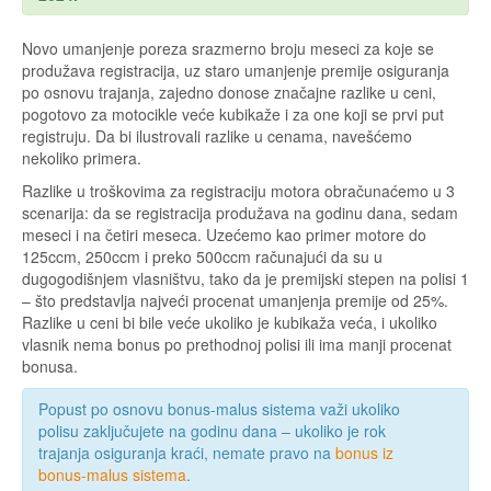
Novo umanjenje poreza srazmerno broju meseci za koje se
produžava registracija, uz staro umanjenje premije osiguranja
po osnovu trajanja, zajedno donose značajne razlike u ceni,
pogotovo za motocikle veće kubikaže i za one koji se prvi put
registruju. Da bi ilustrovali razlike u cenama, navešćemo
nekoliko primera.
Razlike u troškovima za registraciju motora obračunaćemo u 3
scenarija: da se registracija produžava na godinu dana, sedam
meseci i na četiri meseca. Uzećemo kao primer motore do
125ccm, 250ccm i preko 500ccm računajući da su u
dugogodišnjem vlasništvu, tako da je premijski stepen na polisi 1
– što predstavlja najveći procenat umanjenja premije od 25%.
Razlike u ceni bi bile veće ukoliko je kubikaža veća, i ukoliko
vlasnik nema bonus po prethodnoj polisi ili ima manji procenat
bonusa.
Popust po osnovu bonus-malus sistema važi ukoliko
polisu zaključujete na godinu dana – ukoliko je rok
trajanja osiguranja kraći, nemate pravo na
bonus iz
bonus-malus sistema
.