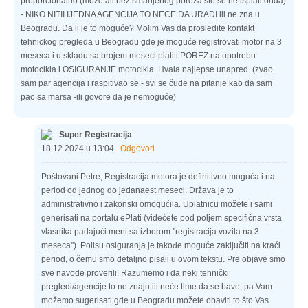
proporcionalno (može ali bez smanjenog poreza sto se ne isplati onda)
- NIKO NITII IJEDNA AGENCIJA TO NECE DA URADI ili ne zna u
Beogradu. Da li je to moguće? Molim Vas da prosledite kontakt
tehnickog pregleda u Beogradu gde je moguće registrovati motor na 3
meseca i u skladu sa brojem meseci platiti POREZ na upotrebu
motocikla i OSIGURANJE motocikla. Hvala najlepse unapred. (zvao
sam par agencija i raspitivao se - svi se čude na pitanje kao da sam
pao sa marsa -ili govore da je nemoguće)
Super Registracija
18.12.2024 u 13:04
Odgovori
Poštovani Petre, Registracija motora je definitivno moguća i na
period od jednog do jedanaest meseci. Država je to
administrativno i zakonski omogućila. Uplatnicu možete i sami
generisati na portalu ePlati (videćete pod poljem specifična vrsta
vlasnika padajući meni sa izborom ''registracija vozila na 3
meseca''). Polisu osiguranja je takođe moguće zaključiti na kraći
period, o čemu smo detaljno pisali u ovom tekstu. Pre objave smo
sve navode proverili. Razumemo i da neki tehnički
pregledi/agencije to ne znaju ili neće time da se bave, pa Vam
možemo sugerisati gde u Beogradu možete obaviti to što Vas