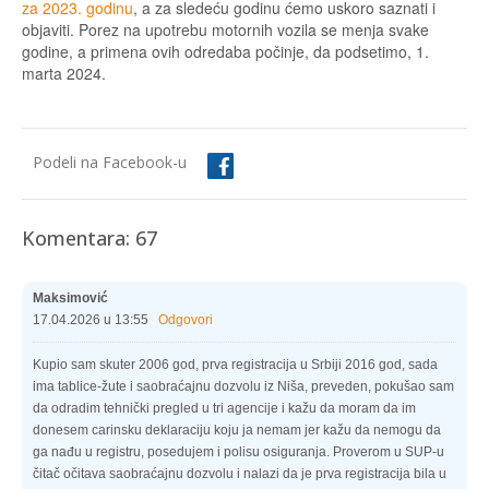
za 2023. godinu
, a za sledeću godinu ćemo uskoro saznati i
objaviti. Porez na upotrebu motornih vozila se menja svake
godine, a primena ovih odredaba počinje, da podsetimo, 1.
marta 2024.
Podeli na Facebook-u
Komentara: 67
Maksimović
17.04.2026 u 13:55
Odgovori
Kupio sam skuter 2006 god, prva registracija u Srbiji 2016 god, sada
ima tablice-žute i saobraćajnu dozvolu iz Niša, preveden, pokušao sam
da odradim tehnički pregled u tri agencije i kažu da moram da im
donesem carinsku deklaraciju koju ja nemam jer kažu da nemogu da
ga nađu u registru, posedujem i polisu osiguranja. Proverom u SUP-u
čitač očitava saobraćajnu dozvolu i nalazi da je prva registracija bila u