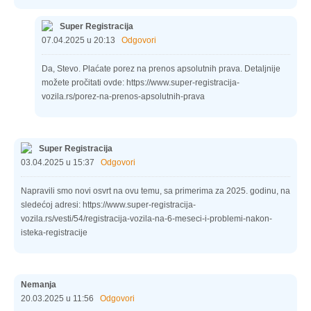
Super Registracija
07.04.2025 u 20:13
Odgovori
Da, Stevo. Plaćate porez na prenos apsolutnih prava. Detaljnije
možete pročitati ovde: https://www.super-registracija-
vozila.rs/porez-na-prenos-apsolutnih-prava
Super Registracija
03.04.2025 u 15:37
Odgovori
Napravili smo novi osvrt na ovu temu, sa primerima za 2025. godinu, na
sledećoj adresi: https://www.super-registracija-
vozila.rs/vesti/54/registracija-vozila-na-6-meseci-i-problemi-nakon-
isteka-registracije
Nemanja
20.03.2025 u 11:56
Odgovori