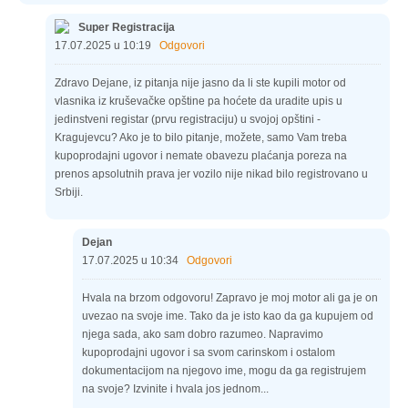
Super Registracija
17.07.2025 u 10:19
Odgovori
Zdravo Dejane, iz pitanja nije jasno da li ste kupili motor od
vlasnika iz kruševačke opštine pa hoćete da uradite upis u
jedinstveni registar (prvu registraciju) u svojoj opštini -
Kragujevcu? Ako je to bilo pitanje, možete, samo Vam treba
kupoprodajni ugovor i nemate obavezu plaćanja poreza na
prenos apsolutnih prava jer vozilo nije nikad bilo registrovano u
Srbiji.
Dejan
17.07.2025 u 10:34
Odgovori
Hvala na brzom odgovoru! Zapravo je moj motor ali ga je on
uvezao na svoje ime. Tako da je isto kao da ga kupujem od
njega sada, ako sam dobro razumeo. Napravimo
kupoprodajni ugovor i sa svom carinskom i ostalom
dokumentacijom na njegovo ime, mogu da ga registrujem
na svoje? Izvinite i hvala jos jednom...