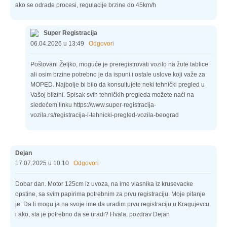
ako se odrade procesi, regulacije brzine do 45km/h
Super Registracija
06.04.2026 u 13:49
Odgovori
Poštovani Željko, moguće je preregistrovati vozilo na žute tablice
ali osim brzine potrebno je da ispuni i ostale uslove koji važe za
MOPED. Najbolje bi bilo da konsultujete neki tehnički pregled u
Vašoj blizini. Spisak svih tehničkih pregleda možete naći na
sledećem linku https://www.super-registracija-
vozila.rs/registracija-i-tehnicki-pregled-vozila-beograd
Dejan
17.07.2025 u 10:10
Odgovori
Dobar dan. Motor 125cm iz uvoza, na ime vlasnika iz krusevacke
opstine, sa svim papirima potrebnim za prvu registraciju. Moje pitanje
je: Da li mogu ja na svoje ime da uradim prvu registraciju u Kragujevcu
i ako, sta je potrebno da se uradi? Hvala, pozdrav Dejan