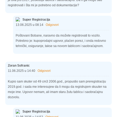
je bila još 2017, poseduje tablice i saobraćajnu. Da li ga mogu sad
registrovati i šta mi je potrebno od dokumentacije?
Super Registracija
13.06.2025 u 08:14
Odgovori
Poštovani Bobane, naravno da možete registrovati to vozilo.
Potrebno je: kupoprodajni ugovor, plaćen porez, i onda redovno
tehnički, osiguranje, takse sa novom tablicom i saobraćajnom.
Zoran Sofranic
11.06.2025 u 14:40
Odgovori
Kupio sam skuter od 49 cm3 2006.god., propustio sam preregistraciju
2019.god. i sada me interesujew da li mogu da registrujem skuuter na
moje ime. Ugovor nemam, ali imam staru žutu tablicu i saobraćajnu
dozvolu.
Super Registracija
11.06.2025 u 14:52
Odgovori