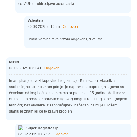
će MUP uraditi odjavu automatski.
Valentina
20.03.2025 u 12:55
Odgovori
Hvala Vam na tako brzom odgovoru, divni ste.
Mirko
03.02.2025 u 21:41
Odgovori
Imam pitanje u vezi kupovine i registracije Tomos apn. Vlasnik iz
saobraćajne koji ne znam gde je, je napravio kupoprodajni ugovor sa
čovekom od kog hoću da kupim motor pre nekih 15 godina, da li moze
on meni da proda ( napravimo ugovor) mogu li raditi registraciju(odjava
tehnički) bez vlasnika iz saobraćajne? Inače tablica mi je u lošem
stanju je znam jel ce to praviti problen
Super Registracija
04.02.2025 u 07:54
Odgovori