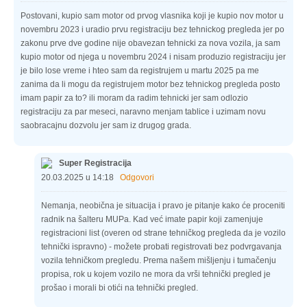
Postovani, kupio sam motor od prvog vlasnika koji je kupio nov motor u
novembru 2023 i uradio prvu registraciju bez tehnickog pregleda jer po
zakonu prve dve godine nije obavezan tehnicki za nova vozila, ja sam
kupio motor od njega u novembru 2024 i nisam produzio registraciju jer
je bilo lose vreme i hteo sam da registrujem u martu 2025 pa me
zanima da li mogu da registrujem motor bez tehnickog pregleda posto
imam papir za to? ili moram da radim tehnicki jer sam odlozio
registraciju za par meseci, naravno menjam tablice i uzimam novu
saobracajnu dozvolu jer sam iz drugog grada.
Super Registracija
20.03.2025 u 14:18
Odgovori
Nemanja, neobična je situacija i pravo je pitanje kako će proceniti
radnik na šalteru MUPa. Kad već imate papir koji zamenjuje
registracioni list (overen od strane tehničkog pregleda da je vozilo
tehnički ispravno) - možete probati registrovati bez podvrgavanja
vozila tehničkom pregledu. Prema našem mišljenju i tumačenju
propisa, rok u kojem vozilo ne mora da vrši tehnički pregled je
prošao i morali bi otići na tehnički pregled.