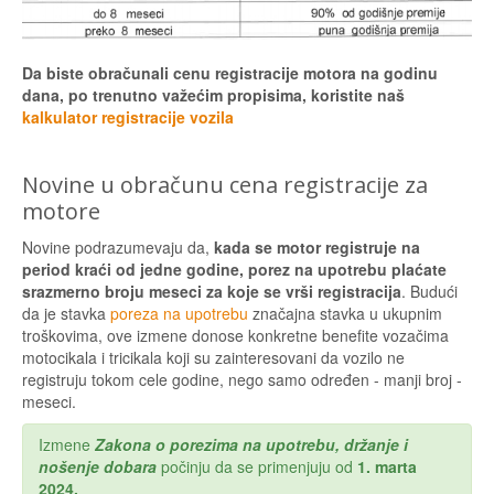
Da biste obračunali cenu registracije motora na godinu
dana, po trenutno važećim propisima, koristite naš
kalkulator registracije vozila
Novine u obračunu cena registracije za
motore
Novine podrazumevaju da,
kada se motor registruje na
period kraći od jedne godine, porez na upotrebu plaćate
srazmerno broju meseci za koje se vrši registracija
. Budući
da je stavka
poreza na upotrebu
značajna stavka u ukupnim
troškovima, ove izmene donose konkretne benefite vozačima
motocikala i tricikala koji su zainteresovani da vozilo ne
registruju tokom cele godine, nego samo određen - manji broj -
meseci.
Izmene
Zakona o porezima na upotrebu, držanje i
nošenje dobara
počinju da se primenjuju od
1. marta
2024.