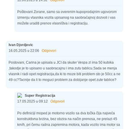
Poštovani Zorane, samo sa overenim kupoprodajnim ugovorom
izmenju vlasnika vozila upisanog na saobraćajnoj dozvoli i vas
možete uraditi prenos vlasništva i registraciju.
Ivan Djordjevic
16.05.2025 u 22:06
Odgovori
Postovani, Carina je upisala u JCI da skuter Vespa zl ima 50 kubika
,takodje je to upisano u saobracajnu i ima zutu tablicu.Sada se menja
vlasnik i radi opet registracija,da ki to moze biti problem sto je 50cc a ne
49 cc?Tacnije da li to moguci problem za dobijanje opet zute tablice?
Super Registracija
17.05.2025 u 09:12
Odgovori
Po definiciji moped je motorno vozilo sa dva točka čija najveća
konstruktivna brzina, bez obzira na način prenosa, ne prelazi 45
km/h, pri čemu radna zapremina motora, kada vozilo ima motor sa