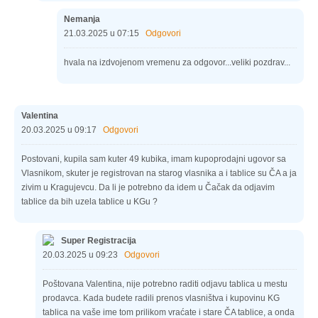
Nemanja
21.03.2025 u 07:15
Odgovori
hvala na izdvojenom vremenu za odgovor...veliki pozdrav...
Valentina
20.03.2025 u 09:17
Odgovori
Postovani, kupila sam kuter 49 kubika, imam kupoprodajni ugovor sa
Vlasnikom, skuter je registrovan na starog vlasnika a i tablice su ČA a ja
zivim u Kragujevcu. Da li je potrebno da idem u Čačak da odjavim
tablice da bih uzela tablice u KGu ?
Super Registracija
20.03.2025 u 09:23
Odgovori
Poštovana Valentina, nije potrebno raditi odjavu tablica u mestu
prodavca. Kada budete radili prenos vlasništva i kupovinu KG
tablica na vaše ime tom prilikom vraćate i stare ČA tablice, a onda