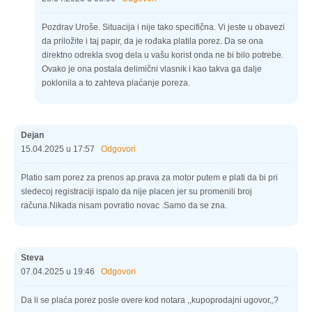
Pozdrav Uroše. Situacija i nije tako specifična. Vi jeste u obavezi
da priložite i taj papir, da je rođaka platila porez. Da se ona
direktno odrekla svog dela u vašu korist onda ne bi bilo potrebe.
Ovako je ona postala delimični vlasnik i kao takva ga dalje
poklonila a to zahteva plaćanje poreza.
Dejan
15.04.2025 u 17:57
Odgovori
Platio sam porez za prenos ap.prava za motor putem e plati da bi pri
sledecoj registraciji ispalo da nije placen jer su promenili broj
računa.Nikada nisam povratio novac .Samo da se zna.
Steva
07.04.2025 u 19:46
Odgovori
Da li se plaća porez posle overe kod notara ,,kupoprodajni ugovor,,?