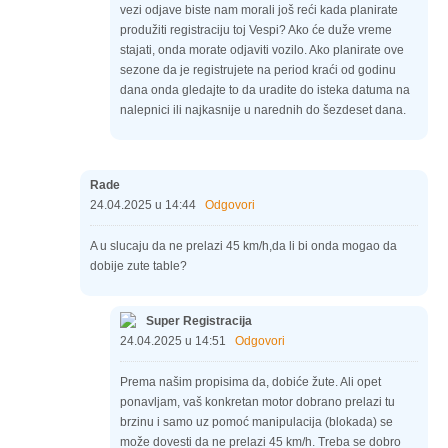
vezi odjave biste nam morali još reći kada planirate
produžiti registraciju toj Vespi? Ako će duže vreme
stajati, onda morate odjaviti vozilo. Ako planirate ove
sezone da je registrujete na period kraći od godinu
dana onda gledajte to da uradite do isteka datuma na
nalepnici ili najkasnije u narednih do šezdeset dana.
Rade
24.04.2025 u 14:44
Odgovori
A u slucaju da ne prelazi 45 km/h,da li bi onda mogao da
dobije zute table?
Super Registracija
24.04.2025 u 14:51
Odgovori
Prema našim propisima da, dobiće žute. Ali opet
ponavljam, vaš konkretan motor dobrano prelazi tu
brzinu i samo uz pomoć manipulacija (blokada) se
može dovesti da ne prelazi 45 km/h. Treba se dobro