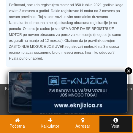
Poštovani, hocu da registrujem motor od 850 kubika 2021 godiste koga
vozim 3 meseca u godini. Dakle registrovao bi motor na 3 meseca po
novom pravilniku. Taj sistem vazi u svim normalnim drzavama.
Naznaka fer obracuna a ne pljackaskog obracuna registracije je na
pomolu. Ono sto je cudno je sto NEMA GDE DA SE REGISTRUJE
MOTOR po novom obracunu za porez za koriscenje (moguce je samo
osigurati na manje od 12 meseci). Obzirom da je pravilnik usvojen
ZASTO NIJE MOGUCE JOS UVEK registrovati motocikl na 3 meseca
recimo i placati srazmerno broju meseci porez. Ima li ko odgovor?
Hvala puno unapred.
Super Registracija
17.12.2024 u 15:18
Odgovori
Koristimo kolačiće u svrhu boljeg korisničkog iskustva. Korišćenjem sajta
Poštovani Petre, Vi možete i sada registrovati motor na 3 meseca
saglasni ste sa njihovom upotrebom.
a da platite porez na upotrebu srazmerno broju meseci. Ta
U redu
izmena je stupila na snagu 1. marta ove godine. Možete nam
navesti zapreminu motora, godište i premijski stepen pa ćemo
Za više informacija kliknite
ovde.
uporediti za Vas koliki su troškovi registracije na godinu dana i na
tri meseca, pa procenite koja Vam je opcija isplativija.
Početna
Kalkulator
Adresar
Vesti