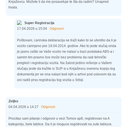
Knjaževcu. Možete li da me posavetuje te šta da radim? Unapred
hvala.
Super Registracija
17.04.2026 u 15:04
Odgovori
Poštovani, carinska deklaracija se traži kako bi se utvrdilo da li je
vozilo carinjeno pre 19.04.2014. godine. Ako to jeste slučaj onda
je jasno zašto se Vaše vozilo ne nalazi u bazi podataka ABS-a i
samim tim pravno lice može bez problema da radi tehnički
pregled i registraciju vozila. Na žalost jedino rešenje u Vašem
slučaju jeste da tražite iz SUP-a u Knjaževcu overenu kopiju tog
dokumenta jer se ona nalazi kod njih u arhivi pod uslovom da su
oni radili prvu registraciju tog vozila u Srbiji.
Zeljko
04.04.2026 u 14:27
Odgovori
Procitao sam pitanje i odgovor u vezi Tomos ap6, registrovan na A
kategoriju, bele tablice. Da li je moguce registrovati na zute tabluce,