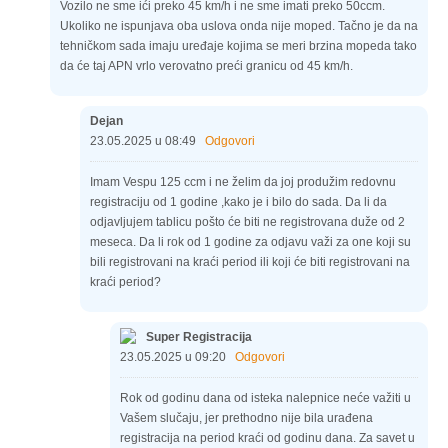
Vozilo ne sme ići preko 45 km/h i ne sme imati preko 50ccm.
Ukoliko ne ispunjava oba uslova onda nije moped. Tačno je da na
tehničkom sada imaju uređaje kojima se meri brzina mopeda tako
da će taj APN vrlo verovatno preći granicu od 45 km/h.
Dejan
23.05.2025 u 08:49
Odgovori
Imam Vespu 125 ccm i ne želim da joj produžim redovnu
registraciju od 1 godine ,kako je i bilo do sada. Da li da
odjavljujem tablicu pošto će biti ne registrovana duže od 2
meseca. Da li rok od 1 godine za odjavu važi za one koji su
bili registrovani na kraći period ili koji će biti registrovani na
kraći period?
Super Registracija
23.05.2025 u 09:20
Odgovori
Rok od godinu dana od isteka nalepnice neće važiti u
Vašem slučaju, jer prethodno nije bila urađena
registracija na period kraći od godinu dana. Za savet u