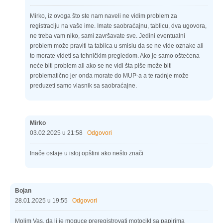
Mirko, iz ovoga što ste nam naveli ne vidim problem za
registraciju na vaše ime. Imate saobraćajnu, tablicu, dva ugovora,
ne treba vam niko, sami završavate sve. Jedini eventualni
problem može praviti ta tablica u smislu da se ne vide oznake ali
to morate videti sa tehničkim pregledom. Ako je samo oštećena
neće biti problem ali ako se ne vidi šta piše može biti
problematično jer onda morate do MUP-a a te radnje može
preduzeti samo vlasnik sa saobraćajne.
Mirko
03.02.2025 u 21:58
Odgovori
Inače ostaje u istoj opštini ako nešto znači
Bojan
28.01.2025 u 19:55
Odgovori
Molim Vas, da li je moguce preregistrovati motocikl sa papirima