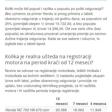
Koliki može biti popust i razlika u popustu po polisi osiguranja?
Ako uzmemo za primer Hondu iz prvog primera u tabeli,
obavezno osiguranje u trajanju od godinu dana, sa popustom od
25% (premijski stepen 1) iznosi 10.722,00, a bez popusta
(premijski stepen 4) iznosi 14.296,00. Od ove veće cifre (bez
popusta) se obračunava procenat umanjenja premije po osnovu
dužine trajanja osiguranja. Kada se sve sabere i oduzme, to
izgleda kao u tabeli ispod.
Kolika je realna ušteda na registraciji
motora na period kraći od 12 meseci?
Novine se odnose na registracije motocikala, teških tricikala i
motocikala sa bočnim sedištem. U nastavku pogledajte ukupan
iznos svih taksi, polise obaveznog osiguranja i provizije na
uplatu, bez uračunatog tehničkog pregleda, za tri različita
motora i tri različita perioda trajanja registracije.
12
meseci
7 meseci
4 meseca
Honda NC 700 HA 670 ccm
20.388
18.063
11.949