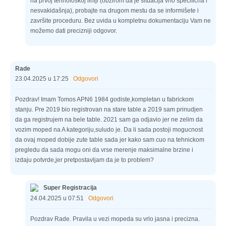
na prvoj tehnološkoj liniji (obzirom da je situacija vrlo specifična i
nesvakidašnja), probajte na drugom mestu da se informišete i
završite proceduru. Bez uvida u kompletnu dokumentaciju Vam ne
možemo dati precizniji odgovor.
Rade
23.04.2025 u 17:25
Odgovori
Pozdrav! Imam Tomos APN6 1984 godiste,kompletan u fabrickom
stanju. Pre 2019 bio registrovan na stare table a 2019 sam prinudjen
da ga registrujem na bele table. 2021 sam ga odjavio jer ne zelim da
vozim moped na A kategoriju,suludo je. Da li sada postoji mogucnost
da ovaj moped dobije zute table sada jer kako sam cuo na tehnickom
pregledu da sada mogu oni da vrse merenje maksimalne brzine i
izdaju potvrde,jer pretpostavljam da je to problem?
Super Registracija
24.04.2025 u 07:51
Odgovori
Pozdrav Rade. Pravila u vezi mopeda su vrlo jasna i precizna.