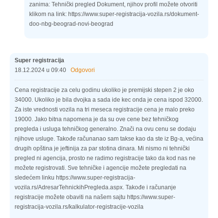
zanima: Tehnički pregled Dokument, njihov profil možete otvoriti
klikom na link: https://www.super-registracija-vozila.rs/dokument-
doo-nbg-beograd-novi-beograd
Super registracija
18.12.2024 u 09:40
Odgovori
Cena registracije za celu godinu ukoliko je premijski stepen 2 je oko
34000. Ukoliko je bila dvojka a sada ide kec onda je cena ispod 32000.
Za iste vrednosti vozila na tri meseca registracije cena je malo preko
19000. Jako bitna napomena je da su ove cene bez tehničkog
pregleda i usluga tehničkog generalno. Znači na ovu cenu se dodaju
njihove usluge. Takođe računanao sam takse kao da ste iz Bg-a, većina
drugih opština je jeftinija za par stotina dinara. Mi nismo ni tehnički
pregled ni agencija, prosto ne radimo registracije tako da kod nas ne
možete registrovati. Sve tehničke i agencije možete pregledati na
sledećem linku https://www.super-registracija-
vozila.rs/AdresarTehnickihPregleda.aspx. Takođe i računanje
registracije možete obaviti na našem sajtu https://www.super-
registracija-vozila.rs/kalkulator-registracije-vozila