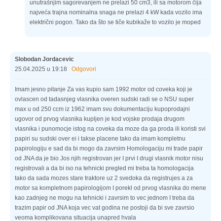
unutrašnjim sagorevanjem ne prelazi 50 cm3, ili sa motorom čija
najveća trajna nominalna snaga ne prelazi 4 kW kada vozilo ima
električni pogon. Tako da što se tiče kubikaže to vozilo je moped
Slobodan Jordacevic
25.04.2025 u 19:18
Odgovori
Imam jesno pitanje Za vas kupio sam 1992 motor od coveka koji je
ovlascen od tadasnjeg vlasnika overen sudski radi se o NSU super
max u od 250 ccm iz 1962 imam svu dokumentaciju kupoprodajni
ugovor od prvog vlasnika kupljen je kod vojske prodaja drugom
vlasnika i punomocje istog na coveka da moze da ga proda ili koristi svi
papiri su sudski over ei i takse placene tako da imam kompletnu
papirologiju e sad da bi mogo da zavrsim Homologaciju mi trade papir
od JNA da je bio Jos njih registrovan jer I prvi I drugi vlasnik motor nisu
registrovali a da bi iso na tehnicki pregled mi treba ta homologacija
tako da sada mozes stare traktore uz 2 svedoka da registrujes a za
motor sa kompletnom papirologijom I porekl od prvog vlasnika do mene
kao zadnjeg ne mogu na tehnicki i zavrsim to vec jednom I treba da
trazim papir od JNA koja vec vat godina ne postoji da bi sve zavrsio
veoma komplikovana situacija unapred hvala