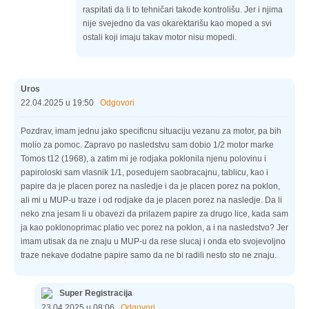
raspitati da li to tehničari takođe kontrolišu. Jer i njima
nije svejedno da vas okarektarišu kao moped a svi
ostali koji imaju takav motor nisu mopedi.
Uros
22.04.2025 u 19:50
Odgovori
Pozdrav, imam jednu jako specificnu situaciju vezanu za motor, pa bih
molio za pomoc. Zapravo po nasledstvu sam dobio 1/2 motor marke
Tomos t12 (1968), a zatim mi je rodjaka poklonila njenu polovinu i
papiroloski sam vlasnik 1/1, posedujem saobracajnu, tablicu, kao i
papire da je placen porez na nasledje i da je placen porez na poklon,
ali mi u MUP-u traze i od rodjake da je placen porez na nasledje. Da li
neko zna jesam li u obavezi da prilazem papire za drugo lice, kada sam
ja kao poklonoprimac platio vec porez na poklon, a i na nasledstvo? Jer
imam utisak da ne znaju u MUP-u da rese slucaj i onda eto svojevoljno
traze nekave dodatne papire samo da ne bi radili nesto sto ne znaju.
Super Registracija
23.04.2025 u 08:06
Odgovori