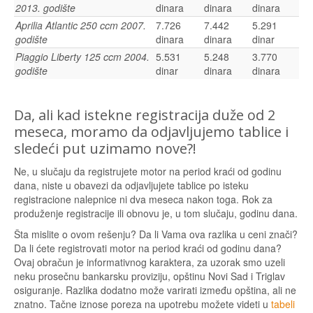
2013. godište
dinara
dinara
dinara
Aprilia Atlantic 250 ccm 2007.
7.726
7.442
5.291
godište
dinara
dinara
dinar
Piaggio Liberty 125 ccm 2004.
5.531
5.248
3.770
godište
dinar
dinara
dinara
Da, ali kad istekne registracija duže od 2
meseca, moramo da odjavljujemo tablice i
sledeći put uzimamo nove?!
Ne, u slučaju da registrujete motor na period kraći od godinu
dana, niste u obavezi da odjavljujete tablice po isteku
registracione nalepnice ni dva meseca nakon toga. Rok za
produženje registracije ili obnovu je, u tom slučaju, godinu dana.
Šta mislite o ovom rešenju? Da li Vama ova razlika u ceni znači?
Da li ćete registrovati motor na period kraći od godinu dana?
Ovaj obračun je informativnog karaktera, za uzorak smo uzeli
neku prosečnu bankarsku proviziju, opštinu Novi Sad i Triglav
osiguranje. Razlika dodatno može varirati između opština, ali ne
znatno. Tačne iznose poreza na upotrebu možete videti u
tabeli