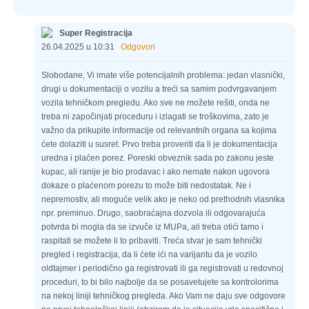
Super Registracija
26.04.2025 u 10:31
Odgovori
Slobodane, Vi imate više potencijalnih problema: jedan vlasnički,
drugi u dokumentaciji o vozilu a treći sa samim podvrgavanjem
vozila tehničkom pregledu. Ako sve ne možete rešiti, onda ne
treba ni započinjati proceduru i izlagati se troškovima, zato je
važno da prikupite informacije od relevantnih organa sa kojima
ćete dolaziti u susret. Prvo treba proveriti da li je dokumentacija
uredna i plaćen porez. Poreski obveznik sada po zakonu jeste
kupac, ali ranije je bio prodavac i ako nemate nakon ugovora
dokaze o plaćenom porezu to može biti nedostatak. Ne i
nepremostiv, ali moguće velik ako je neko od prethodnih vlasnika
npr. preminuo. Drugo, saobraćajna dozvola ili odgovarajuća
potvrda bi mogla da se izvuče iz MUPa, ali treba otići tamo i
raspitati se možete li to pribaviti. Treća stvar je sam tehnički
pregled i registracija, da li ćete ići na varijantu da je vozilo
oldtajmer i periodično ga registrovati ili ga registrovati u redovnoj
proceduri, to bi bilo najbolje da se posavetujete sa kontrolorima
na nekoj liniji tehničkog pregleda. Ako Vam ne daju sve odgovore