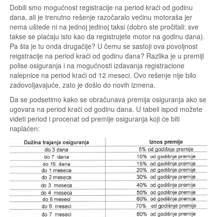
Dobili smo mogućnost registracije na period kraći od godinu
dana, ali je trenutno rešenje razočaralo većinu motoraša jer
nema uštede ni na jednoj jedinoj taksi (dobro ste pročitali: sve
takse se plaćaju isto kao da registrujete motor na godinu dana).
Pa šta je tu onda drugačije? U čemu se sastoji ova povoljnost
reigstracije na period kraći od godinu dana? Razlika je u premiji
polise osiguranja i na mogućnosti izdavanja registracione
nalepnice na period kraći od 12 meseci. Ovo rešenje nije bilo
zadovoljavajuće, zato je došlo do novih izmena.
Da se podsetimo kako se obračunava premija osiguranja ako se
ugovara na period kraći od godinu dana. U tabeli ispod možete
videti period i procenat od premije osiguranja koji će biti
naplaćen: